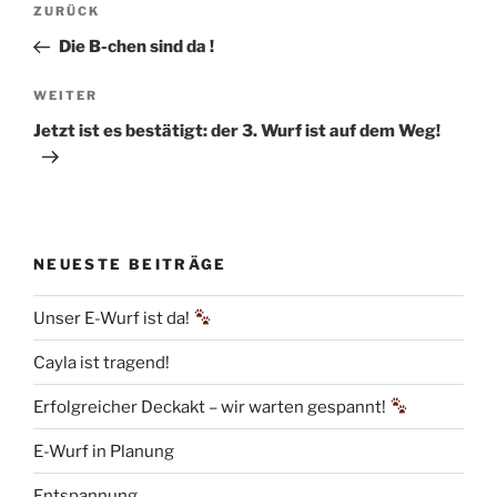
Vorheriger
ZURÜCK
Beitrag
Die B-chen sind da !
Nächster
WEITER
Beitrag
Jetzt ist es bestätigt: der 3. Wurf ist auf dem Weg!
NEUESTE BEITRÄGE
Unser E-Wurf ist da!
Cayla ist tragend!
Erfolgreicher Deckakt – wir warten gespannt!
E-Wurf in Planung
Entspannung