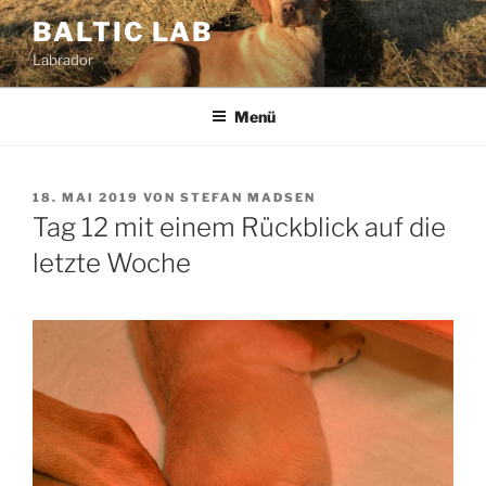
Zum
BALTIC LAB
Inhalt
Labrador
springen
Menü
VERÖFFENTLICHT
18. MAI 2019
VON
STEFAN MADSEN
AM
Tag 12 mit einem Rückblick auf die
letzte Woche