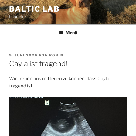
Zum
BALTIC LAB
Inhalt
Labrador
springen
Menü
VERÖFFENTLICHT
9. JUNI 2026
VON
ROBIN
AM
Cayla ist tragend!
Wir freuen uns mitteilen zu können, dass Cayla
tragend ist.