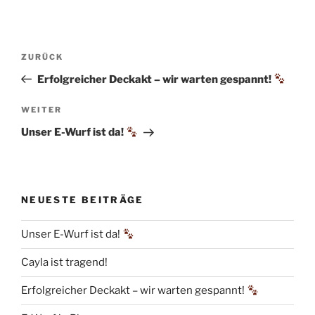
Beitragsnavigation
Vorheriger
ZURÜCK
Beitrag
Erfolgreicher Deckakt – wir warten gespannt!
Nächster
WEITER
Beitrag
Unser E-Wurf ist da!
NEUESTE BEITRÄGE
Unser E-Wurf ist da!
Cayla ist tragend!
Erfolgreicher Deckakt – wir warten gespannt!