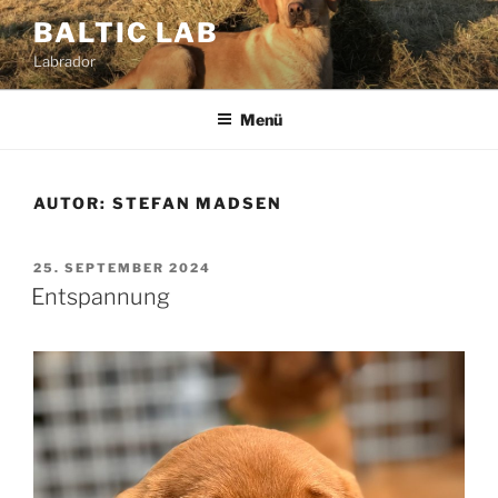
Zum
BALTIC LAB
Inhalt
Labrador
springen
Menü
AUTOR:
STEFAN MADSEN
VERÖFFENTLICHT
25. SEPTEMBER 2024
AM
Entspannung