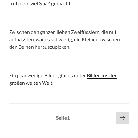
trotzdem viel Spaß gemacht.
Zwischen den ganzen lieben Zweifüsslern, die mit
aufpassten, war es schwierig, die Kleinen zwischen
den Beinen herauszupicken.
Ein paar wenige Bilder gibt es unter
Bilder aus der
großen weiten Welt
.
Seitennummerierung
Näch
Seite
1
Seit
der
Beiträge