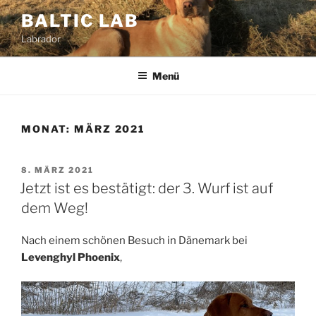
Zum
BALTIC LAB
Inhalt
Labrador
springen
Menü
MONAT:
MÄRZ 2021
VERÖFFENTLICHT
8. MÄRZ 2021
AM
Jetzt ist es bestätigt: der 3. Wurf ist auf
dem Weg!
Nach einem schönen Besuch in Dänemark bei
Levenghyl
Phoenix
,