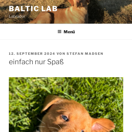
Zum
BALTIC LAB
Inhalt
Labrador
springen
Menü
VERÖFFENTLICHT
12. SEPTEMBER 2024
VON
STEFAN MADSEN
AM
einfach nur Spaß