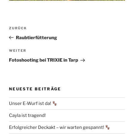
Beitragsnavigation
Vorheriger
ZURÜCK
Beitrag
Raubtierfütterung
Nächster
WEITER
Beitrag
Fotoshooting bei TRIXIE in Tarp
NEUESTE BEITRÄGE
Unser E-Wurf ist da!
Cayla ist tragend!
Erfolgreicher Deckakt – wir warten gespannt!